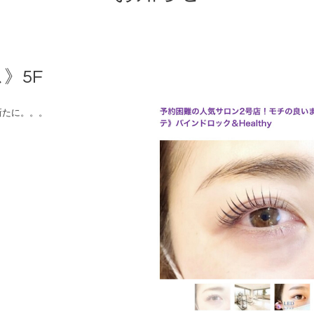
ス》5F
、新たに。。。