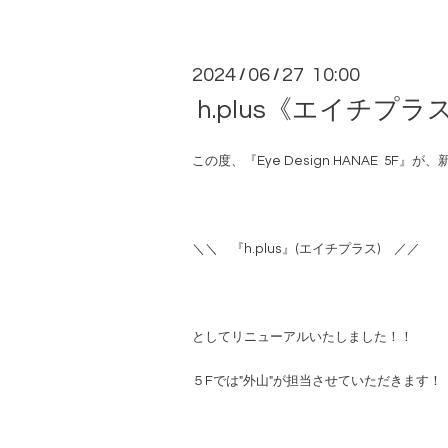
2024
06
27 10:00
/
/
h.plus《エイチプラ
この度、『Eye Design HANAE 5F』が
＼＼ 『h.plus』(エイチプラス) ／／
としてリニューアルいたしました！！
５Fでは"外山"が担当させていただきます！