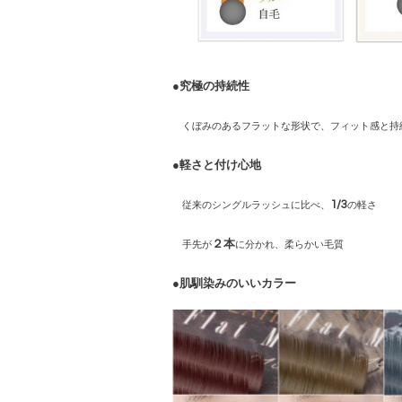
●究極の持続性
くぼみのあるフラットな形状で、フィット感と持
●軽さと付け心地
1/3
従来のシングルラッシュに比べ、
の軽さ
２本
手先が
に分かれ、柔らかい毛質
●肌馴染みのいいカラー