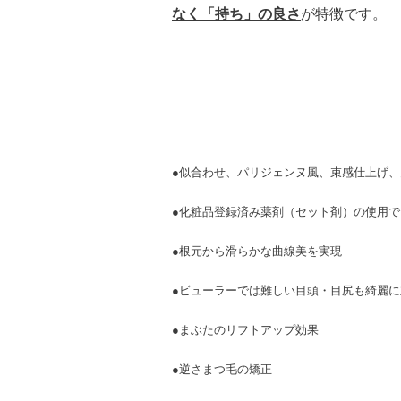
なく
「
持
ち」の良さ
が特徴です。
●似合わせ、パリジェンヌ風、束感仕上げ
●化粧品登録済み薬剤（セット剤）の使用
●根元から滑らかな曲線美を実現
●ビューラーでは難しい目頭・目尻も綺麗に
●まぶたのリフトアップ効果
●逆さまつ毛の矯正