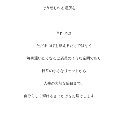
そう感じれる場所を
──
──
h.plusは
ただまつげを整えるだけではなく
毎月通いたくなるご褒美のような空間であり
日常の小さなリセットから
人生の大切な節目まで。
自分らしく輝けるきっかけをお届けします
──
──