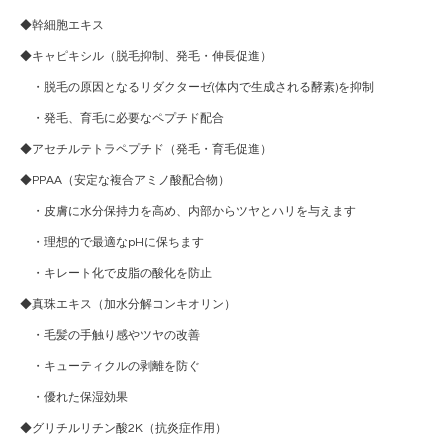
◆幹細胞エキス
◆キャピキシル（脱毛抑制、発毛・伸長促進）
・脱毛の原因となるリダクターゼ(体内で生成される酵素)を抑制
・発毛、育毛に必要なペプチド配合
◆アセチルテトラペプチド（発毛・育毛促進）
◆PPAA（安定な複合アミノ酸配合物）
・皮膚に水分保持力を高め、内部からツヤとハリを与えます
・理想的で最適なpHに保ちます
・キレート化で皮脂の酸化を防止
◆真珠エキス（加水分解コンキオリン）
・毛髪の手触り感やツヤの改善
・キューティクルの剥離を防ぐ
・優れた保湿効果
◆グリチルリチン酸2K（抗炎症作用）